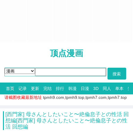
顶点漫画
首页
记录
更新
完结
排行
韩漫
日漫
3D
同人
单本
短
请截图收藏最新地址
tpmh9.com
,
tpmh9.top
,
tpmh7.com
,
tpmh7.top
[西門家] 母さんとしたいこと〜絶倫息子との性活 回
想編[西門家] 母さんとしたいこと〜絶倫息子との性
活 回想編