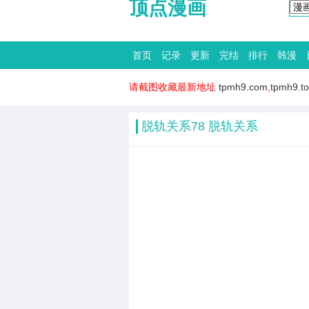
顶点漫画
首页
记录
更新
完结
排行
韩漫
请截图收藏最新地址
tpmh9.com
,
tpmh9.t
脱轨关系78 脱轨关系