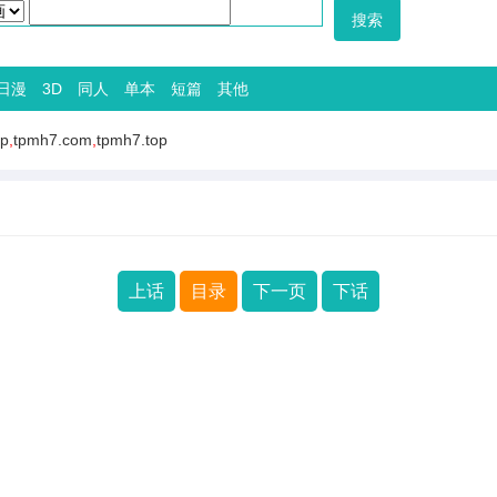
日漫
3D
同人
单本
短篇
其他
op
,
tpmh7.com
,
tpmh7.top
上话
目录
下一页
下话