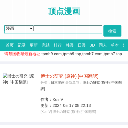
顶点漫画
首页
记录
更新
完结
排行
韩漫
日漫
3D
同人
单本
短
请截图收藏最新地址
tpmh9.com
,
tpmh9.top
,
tpmh7.com
,
tpmh7.top
博士の研究 (原神) [中国翻訳]
分类：
日本漫画
最新章节：
博士の研究 (原神) [中国翻
訳]
作者：
KeinV
更新：
2024-05-17 08:22:13
[KeinV] 博士の研究 (原神) [中国翻訳]