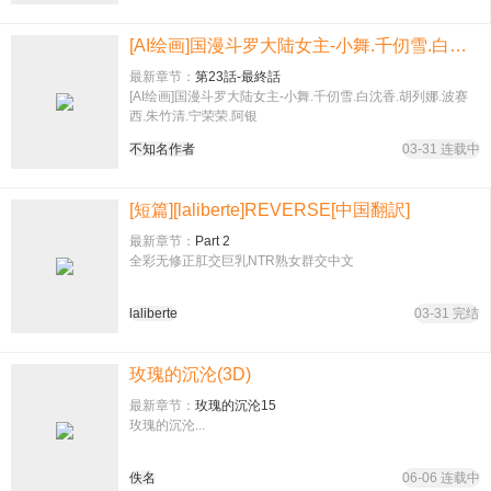
[AI绘画]国漫斗罗大陆女主-小舞.千仞雪.白沈香.胡列娜.波赛西.朱竹清.宁荣荣.阿银
最新章节：
第23話-最終話
[AI绘画]国漫斗罗大陆女主-小舞.千仞雪.白沈香.胡列娜.波赛
西.朱竹清.宁荣荣.阿银
不知名作者
03-31 连载中
[短篇][laliberte]REVERSE[中国翻訳]
最新章节：
Part 2
全彩无修正肛交巨乳NTR熟女群交中文
laliberte
03-31 完结
玫瑰的沉沦(3D)
最新章节：
玫瑰的沉沦15
玫瑰的沉沦...
佚名
06-06 连载中