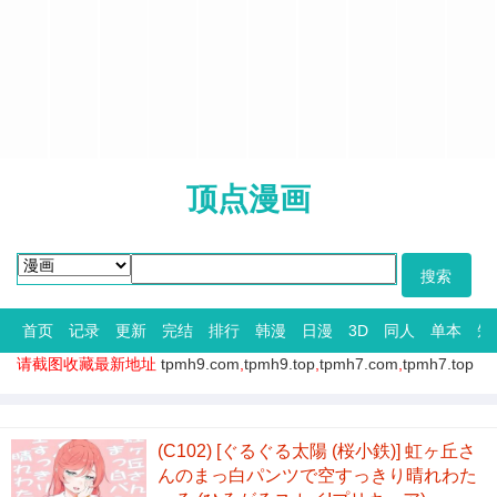
顶点漫画
首页
记录
更新
完结
排行
韩漫
日漫
3D
同人
单本
短
请截图收藏最新地址
tpmh9.com
,
tpmh9.top
,
tpmh7.com
,
tpmh7.top
(C102) [ぐるぐる太陽 (桜小鉄)] 虹ヶ丘さ
んのまっ白パンツで空すっきり晴れわた