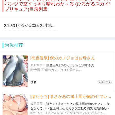
パンツで空すっきり晴れわた～る (ひろがるスカイ!
プリキュア)目录列表
(C102) [ぐるぐる太陽 (桜小鉄)] 虹ヶ丘さんのまっ白パンツで空すっきり晴れわた～る (ひろがるスカイ!プリキュア)
为你推荐
[桃色温泉] 僕のカノジョはお母さん
最新章节：
[桃色温泉] 僕のカノジョはお母さん
[桃色温泉] 僕のカノジョはお母さん…
佚名
12-10 完结
[ぼたもち] まさかあの鬼上司が俺のセフレになるなんて...4〜鬼上司と心とカラダ重ねる純愛 結婚初夜〜
最新章节：
[ぼたもち] まさかあの鬼上司が俺のセフレにな
るなんて...4〜鬼上司と心とカラダ重ねる純愛 結婚初夜〜
[ぼたもち] まさかあの鬼上司が俺のセフレになるなん