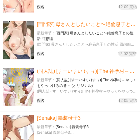
て...4〜鬼上司と心とカラダ重ねる純愛 結婚初夜〜…
佚名
12-09 完结
[西門家] 母さんとしたいこと〜絶倫息子との性活 回想編
最新章节：
[西門家] 母さんとしたいこと〜絶倫息子との性
活 回想編
[西門家] 母さんとしたいこと〜絶倫息子との性活 回想編…
佚名
12-02 完结
(同人誌) [すーいすい (すぅ)] The 神孕村～やっくをやっつけろの巻～ (オリジナル)
最新章节：
(同人誌) [すーいすい (すぅ)] The 神孕村～やっく
をやっつけろの巻～ (オリジナル)
(同人誌) [すーいすい (すぅ)] The 神孕村～やっくをやっつけ
ろの巻～ (オリジナル)…
佚名
12-05 完结
[Senaka] 義装母子3
最新章节：
[Senaka] 義装母子3
[Senaka] 義装母子3…