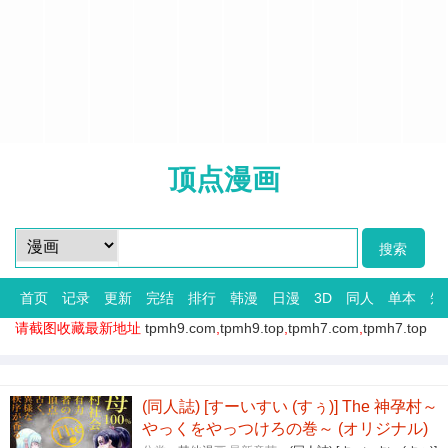
顶点漫画
首页
记录
更新
完结
排行
韩漫
日漫
3D
同人
单本
短
请截图收藏最新地址
tpmh9.com
,
tpmh9.top
,
tpmh7.com
,
tpmh7.top
(同人誌) [すーいすい (すぅ)] The 神孕村～
やっくをやっつけろの巻～ (オリジナル)