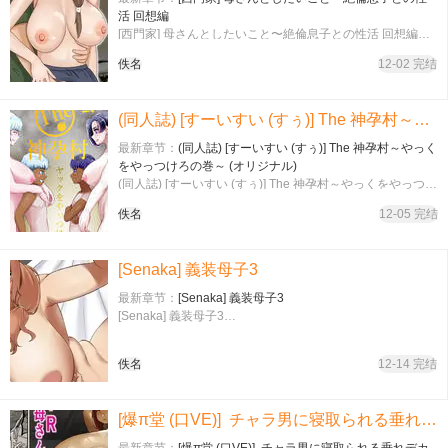
活 回想編
[西門家] 母さんとしたいこと〜絶倫息子との性活 回想編…
佚名
12-02 完结
(同人誌) [すーいすい (すぅ)] The 神孕村～やっくをやっつけろの巻～ (オリジナル)
最新章节：
(同人誌) [すーいすい (すぅ)] The 神孕村～やっく
をやっつけろの巻～ (オリジナル)
(同人誌) [すーいすい (すぅ)] The 神孕村～やっくをやっつけ
ろの巻～ (オリジナル)…
佚名
12-05 完结
[Senaka] 義装母子3
最新章节：
[Senaka] 義装母子3
[Senaka] 義装母子3…
佚名
12-14 完结
[爆π堂 (口VE)] チャラ男に寝取られる垂れデカ乳母さん1